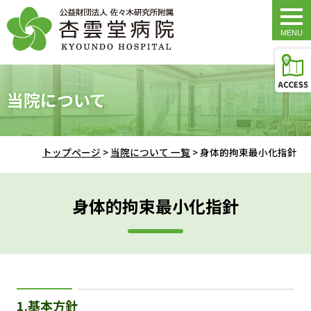
togg
navi
当院について
トップページ
>
当院について 一覧
>
身体的拘束最小化指針
身体的拘束最小化指針
1.基本方針