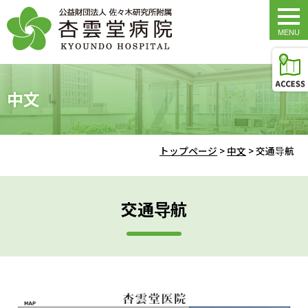
togg
navi
中文
トップページ
>
中文
>
交通导航
交通导航