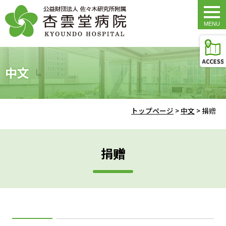
togg
navi
中文
トップページ
>
中文
>
捐赠
捐赠