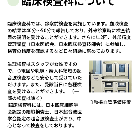
臨床検査科について
臨床検査科では、診察前検査を実施しています。血液検査
の結果は40分～50分で報告しており、外来診察時に検査結
果の説明を受けることができます。さらに年2回、外部精度
管理調査（日本医師会、日本臨床検査技師会）に参加し、
検査の精度を確認するなど日々研鑽に努めております。
生理検査はスタッフが女性ですの
で、心電図や乳腺・婦人科領域の超
音波検査なども安心して受けていた
だけます。また、受診当日に各種検
査を受けることができます。 （一
部の検査は除く）
自動採血管準備装置
臨床検査科には、日本臨床細胞学
会認定の細胞検査士、日本超音波医
学会認定の超音波検査士がおり、中
心となって検査をしております。