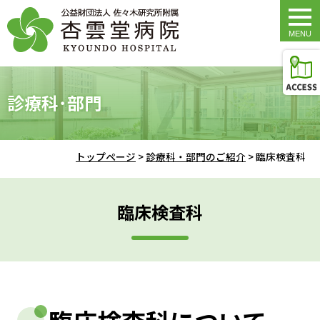
togg
navi
診療科･部門
トップページ
>
診療科・部門のご紹介
>
臨床検査科
臨床検査科