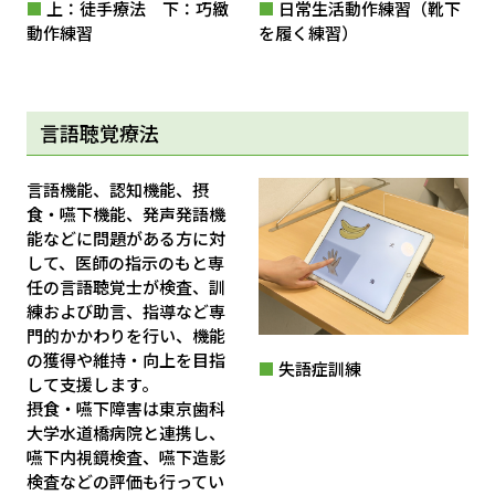
■
上：徒手療法 下：巧緻
■
日常生活動作練習（靴下
動作練習
を履く練習）
言語聴覚療法
言語機能、認知機能、摂
食・嚥下機能、発声発語機
能などに問題がある方に対
して、医師の指示のもと専
任の言語聴覚士が検査、訓
練および助言、指導など専
門的かかわりを行い、機能
の獲得や維持・向上を目指
■
失語症訓練
して支援します。
摂食・嚥下障害は東京歯科
大学水道橋病院と連携し、
嚥下内視鏡検査、嚥下造影
検査などの評価も行ってい