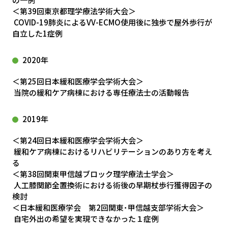
＜第39回東京都理学療法学術大会＞
COVID-19肺炎によるVV-ECMO使用後に独歩で屋外歩行が
自立した1症例
2020年
＜第25回日本緩和医療学会学術大会＞
当院の緩和ケア病棟における専任療法士の活動報告
2019年
＜第24回日本緩和医療学会学術大会＞
緩和ケア病棟におけるリハビリテーションのあり方を考え
る
＜第38回関東甲信越ブロック理学療法士学会＞
人工膝関節全置換術における術後の早期杖歩行獲得因子の
検討
＜日本緩和医療学会 第2回関東･甲信越支部学術大会＞
自宅外出の希望を実現できなかった１症例