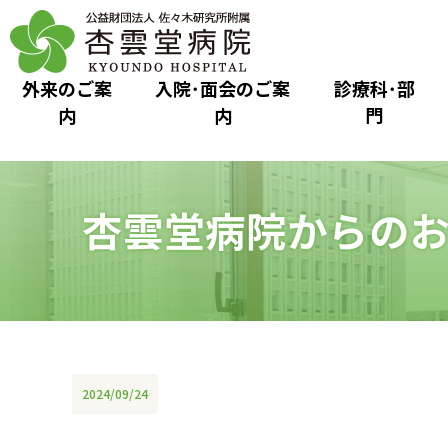
外来のご案
入院･面会のご案
診療科･部
内
内
門
杏雲堂病院からの
2024/09/24