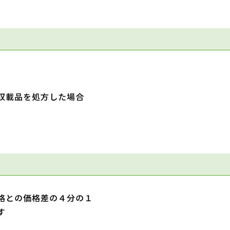
収載品を処方した場合
格との価格差の４分の１
す