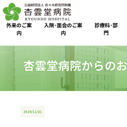
外来のご案
入院･面会のご案
診療科･部
内
内
門
杏雲堂病院からの
2024/11/01