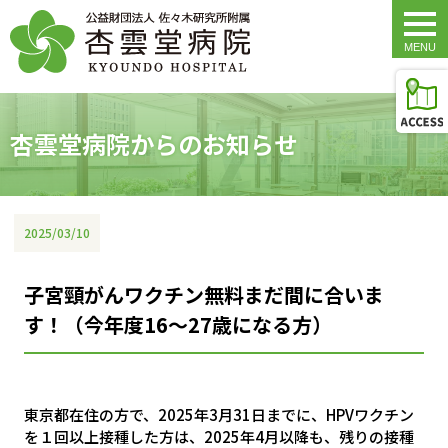
togg
navi
杏雲堂病院からのお知らせ
2025/03/10
子宮頸がんワクチン無料まだ間に合いま
す！（今年度16～27歳になる方）
東京都在住の方で、2025年3月31日までに、HPVワクチン
を１回以上接種した方は、2025年4月以降も、残りの接種