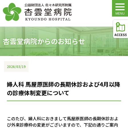
togg
navi
杏雲堂病院からのお知らせ
2026/03/19
婦人科 馬屋原医師の長期休診および4月以降
の診療体制変更について
このたび、婦人科におきまして馬屋原医師の長期休診およ
び外来診療枠の変更がございますので、下記の通りご案内