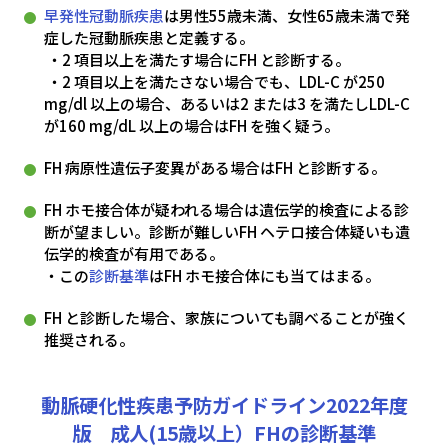
早発性冠動脈疾患
は男性55歳未満、女性65歳未満で発
症した冠動脈疾患と定義する。
・2 項目以上を満たす場合にFH と診断する。
・2 項目以上を満たさない場合でも、LDL-C が250
mg/dl 以上の場合、あるいは2 または3 を満たしLDL-C
が160 mg/dL 以上の場合はFH を強く疑う。
FH 病原性遺伝子変異がある場合はFH と診断する。
FH ホモ接合体が疑われる場合は遺伝学的検査による診
断が望ましい。診断が難しいFH ヘテロ接合体疑いも遺
伝学的検査が有用である。
・この
診断基準
はFH ホモ接合体にも当てはまる。
FH と診断した場合、家族についても調べることが強く
推奨される。
動脈硬化性疾患予防ガイドライン2022年度
版 成人(15歳以上）FHの診断基準