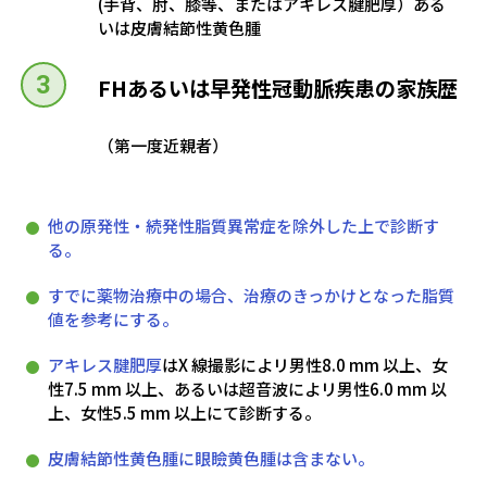
(手背、肘、膝等、またはアキレス腱肥厚）ある
いは皮膚結節性黄色腫
FHあるいは早発性冠動脈疾患の家族歴
（第一度近親者）
他の原発性・続発性脂質異常症を除外した上で診断す
る。
すでに薬物治療中の場合、治療のきっかけとなった脂質
値を参考にする。
アキレス腱肥厚
はX 線撮影によリ男性8.0 mm 以上、女
性7.5 mm 以上、あるいは超音波によリ男性6.0 mm 以
上、女性5.5 mm 以上にて診断する。
皮膚結節性黄色腫に眼瞼黄色腫は含まない。