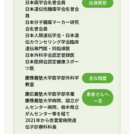
日本癌学会名誉会員
出身医局
日本遺伝性腫瘍学会名誉会
員
日本分子腫瘍マーカー研究
会名誉会員
日本人類遺伝学会・日本遺
伝カウンセリング学会臨床
遺伝専門医・同指導医
日本外科学会認定登録医
日本医師会認定健康スポー
ツ医
慶應義塾大学医学部外科学
主な経歴
教室
慶応義塾大学医学部卒業
患者さんへ
慶應義塾大学病院、国立が
一言
んセンター病院、栃木県立
がんセンター等を経て
2021年から杏雲堂病院遺
伝子診療科科長