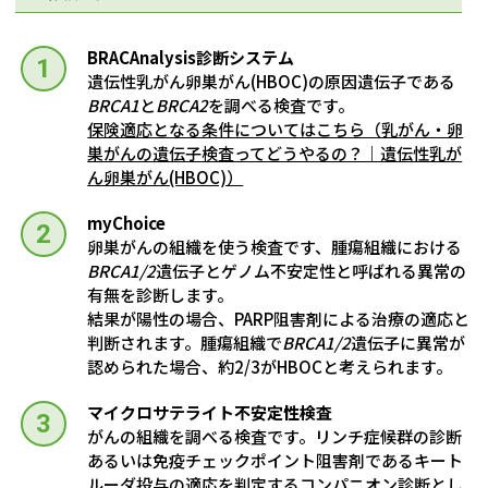
BRACAnalysis診断システム
遺伝性乳がん卵巣がん(HBOC)の原因遺伝子である
BRCA1
と
BRCA2
を調べる検査です。
保険適応となる条件についてはこちら（乳がん・卵
巣がんの遺伝子検査ってどうやるの？｜遺伝性乳が
ん卵巣がん(HBOC)）
myChoice
卵巣がんの組織を使う検査です、腫瘍組織における
BRCA1/2
遺伝子とゲノム不安定性と呼ばれる異常の
有無を診断します。
結果が陽性の場合、PARP阻害剤による治療の適応と
判断されます。腫瘍組織で
BRCA1/2
遺伝子に異常が
認められた場合、約2/3がHBOCと考えられます。
マイクロサテライト不安定性検査
がんの組織を調べる検査です。リンチ症候群の診断
あるいは免疫チェックポイント阻害剤であるキート
ルーダ投与の適応を判定するコンパニオン診断とし