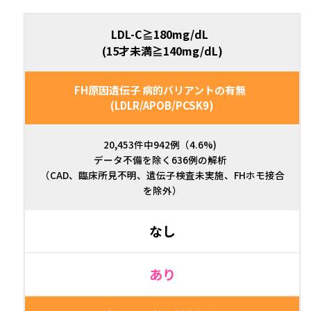
LDL-C≧180mg/dL
(15才未満≧140mg/dL)
FH原因遺伝子 病的バリアントの有無
(LDLR/APOB/PCSK9)
20,453件中942例（4.6%)
データ不備を除く636例の解析
（CAD、臨床所見不明、遺伝子検査未実施、FHホモ接合
を除外）
なし
あり