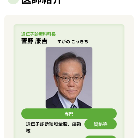
遺伝子診療科科長
菅野 康吉
すがの こうきち
専門
遺伝子診断領域全般、癌領
資格等
域