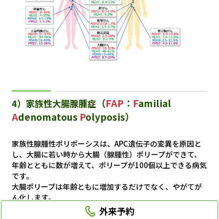
（
FAP
：
F
amilial
4）家族性大腸腺腫症
A
denomatous
P
olyposis）
家族性腺腫性ポリポーシスは、APC遺伝子の変異を原因と
し、大腸に若い時から大腸（腺腫性）ポリープができて、
年齢とともに数が増えて、ポリープが100個以上できる病気
です。
大腸ポリープは年齢ともに増加するだけでなく、やがてが
ん化します。
典型例では、10歳代で大腸にポリープができはじめ、徐々
外来予約
に数が増え、放っておくと40歳代までには約半数の方が、