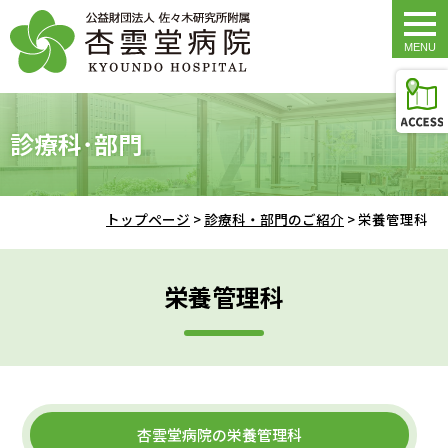
togg
navi
診療科･部門
トップページ
>
診療科・部門のご紹介
>
栄養管理科
栄養管理科
杏雲堂病院の栄養管理科